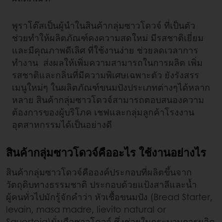
พูราโต๊สเป็นผู้นำในสินค้ากลุ่มซาวโดวจ์ ที่เป็นตัว
ช่วยทำให้ผลิตภัณฑ์คงความสดใหม่ มีรสชาติเยี่ยม
และมีคุณภาพดีเลิศ ที่ใช้งานง่าย ช่วยลดเวลาการ
ทำงาน ส่งผลให้เพิ่มความสามารถในการผลิต เพิ่ม
รสชาติและกลิ่นที่มีความพิเศษเฉพาะตัว ยังรังสรร
เมนูใหม่ๆ ในผลิตภัณฑ์ขนมปังประเภทต่างๆได้หลาก
หลาย สินค้ากลุ่มซาวโดวจ์สามารถตอบสนองความ
ต้องการของผู้บริโภค เชฟและกลุ่มลูกค้าโรงงาน
อุตสาหกรรมได้เป็นอย่างดี
สินค้ากลุ่มซาวโดวจ์คืออะไร ใช้งานอย่างไร
สินค้ากลุ่มซาวโดวจ์คือองค์ประกอบที่ผลิตขึ้นจาก
วัตถุดิบทางธรรมชาติ ประกอบด้วยแป้งสาลีและน้ำ
ผู้คนทั่วไปมักรู้จักคำว่า หัวเชื้อขนมปัง (Bread Starter,
levain, masa madre, lievito natural or
Sauerteig)นั่นคือซาวโดวจ์ ซึ่งช่วยในกระบวนการผลิต