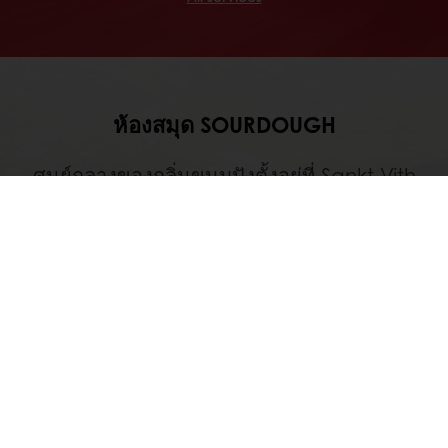
ห้องสมุด SOURDOUGH
ศูนย์กลางของกลิ่นขนมปังตั้งอยู่ที่ Sankt-Vith
ประเทศเบลเยี่ยม , ห้องสมุด Sourdough รวบ
รวมคอลเลกชั่นที่ไม่ซ้ำกันของ sourdoughs
จากทั่วทุกมุมโลก ซึ่งแต่ละที่จะมีลักษณะเฉพาะ
ของตัวเองที่แตกต่างกัน ห้องสมุดนี้เกิดจาก
ความคิดริเริ่มโดยไม่หวังผลกำไร ซึ่งเป็นการ
อนุรักษ์ และเพิ่มโอกาสให้ช่างทำขนมปังมีกลิ่น
ขนมปังใช้
Discover