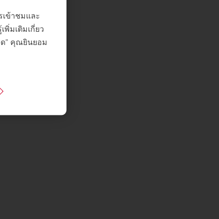
การเข้าชมและ
ิ่มเติมเกี่ยว
หมด" คุณยินยอม