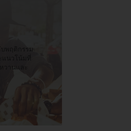
วกับพฤติกรรม
ะแนวโน้มที่
นมหวานและ