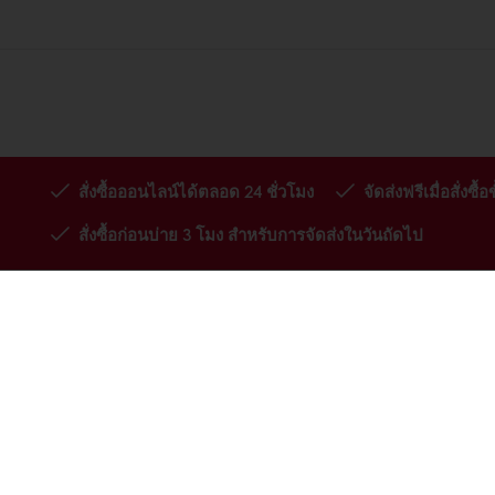
สั่งซื้อออนไลน์ได้ตลอด 24 ชั่วโมง
จัดส่งฟรีเมื่อสั่ง
สั่งซื้อก่อนบ่าย 3 โมง สำหรับการจัดส่งในวันถัดไป
ผลิตภัณฑ์
เกี่ยวกับพูราโ
สูตรทำขนม
ติดต่อเรา
บริการ
ข้อมูลเชิงลึกของผู้บริโภค