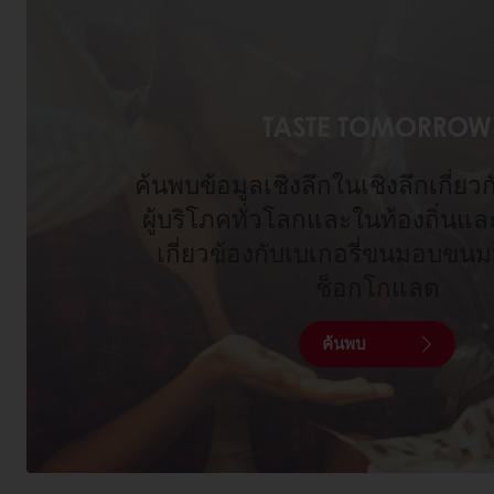
TASTE TOMORROW
ค้นพบข้อมูลเชิงลึกในเชิงลึกเกี่ย
ผู้บริโภคทั่วโลกและในท้องถิ่นแล
เกี่ยวข้องกับเบเกอรี่ขนมอบข
ช็อกโกแลต
ค้นพบ