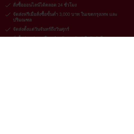
สั่งซื้อออนไลน์ได้ตลอด 24 ชั่วโมง
จัดส่งฟรีเมื่อสั่งซื้อขั้นต่ำ 3,000 บาท ในเขตกรุงเทพ และ
ปริมณฑล
จัดส่งตั้งแต่วันจันทร์ถึงวันศุกร์
สั่งซื้อก่อนบ่าย 3 โมง สำหรับการจัดส่งในวันถัดไป
ผลิตภัณฑ์
สูตรทำขนม
บริการ
ข้อมูลเชิงลึกของผู้บริโภค
เกี่ยวกับพูราโต๊ส
ติดต่อเรา
เลือกประเทศ
เวปไซด์บริษัท