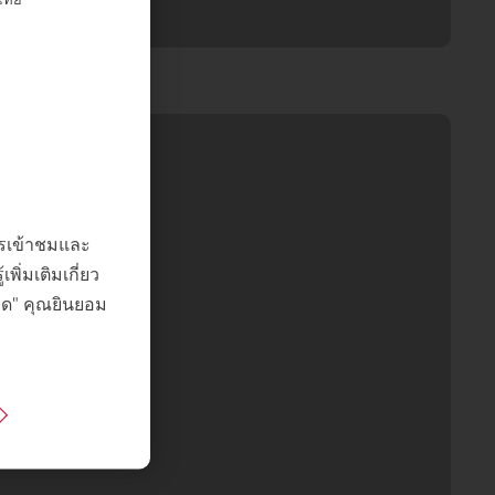
การเข้าชมและ
ิ่มเติมเกี่ยว
หมด" คุณยินยอม