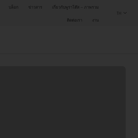
บล็อก
ข่าวสาร
เกี่ยวกับพูราโต๊ส – ภาพรวม
TH
ติดต่อเรา
งาน