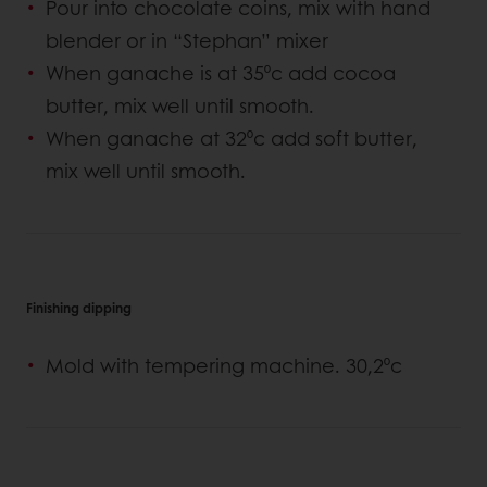
Pour into chocolate coins, mix with hand
blender or in “Stephan” mixer
When ganache is at 35⁰c add cocoa
butter, mix well until smooth.
When ganache at 32⁰c add soft butter,
mix well until smooth.
Finishing dipping
Mold with tempering machine. 30,2⁰c