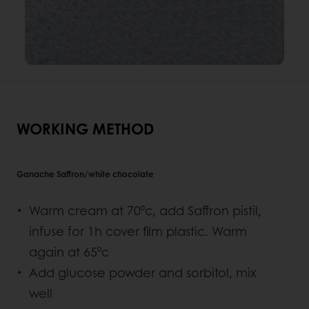
WORKING METHOD
Ganache Saffron/white chocolate
Warm cream at 70⁰c, add Saffron pistil,
infuse for 1h cover film plastic. Warm
again at 65⁰c
Add glucose powder and sorbitol, mix
well