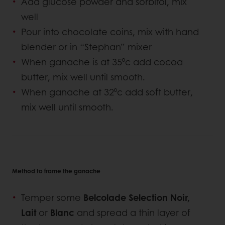
Add glucose powder and sorbitol, mix
well
Pour into chocolate coins, mix with hand
blender or in “Stephan” mixer
When ganache is at 35⁰c add cocoa
butter, mix well until smooth.
When ganache at 32⁰c add soft butter,
mix well until smooth.
Method to frame the ganache
Temper some
Belcolade Selection Noir,
Lait
or
Blanc
and spread a thin layer of