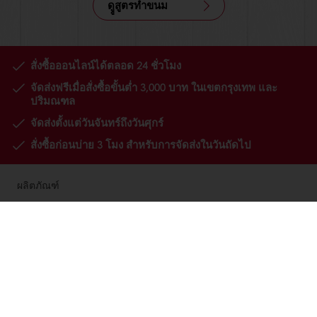
ดููสูตรทำขนม
สั่งซื้อออนไลน์ได้ตลอด 24 ชั่วโมง
จัดส่งฟรีเมื่อสั่งซื้อขั้นต่ำ 3,000 บาท ในเขตกรุงเทพ และ
ปริมณฑล
จัดส่งตั้งแต่วันจันทร์ถึงวันศุกร์
สั่งซื้อก่อนบ่าย 3 โมง สำหรับการจัดส่งในวันถัดไป
ผลิตภัณฑ์
สูตรทำขนม
บริการ
ข้อมูลเชิงลึกของผู้บริโภค
เกี่ยวกับพูราโต๊ส
ติดต่อเรา