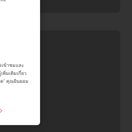
การเข้าชมและ
ิ่มเติมเกี่ยว
หมด" คุณยินยอม