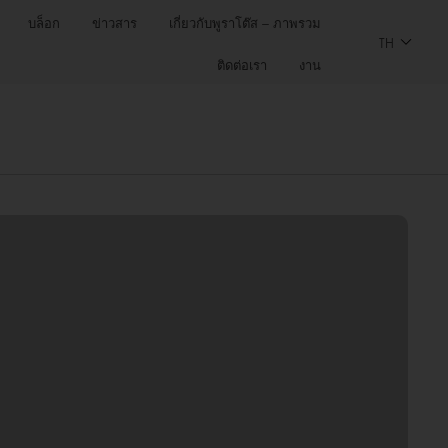
บล็อก
ข่าวสาร
เกี่ยวกับพูราโต๊ส – ภาพรวม
TH
ติดต่อเรา
งาน