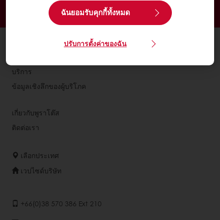
ฉันยอมรับคุกกี้ทั้งหมด
สั่งซื้อก่อนบ่าย 3 โมง สำหรับการจัดส่งในวันถัดไป
ผลิตภัณฑ์
ปรับการตั้งค่าของฉัน
สูตรทำขนม
บริการ
ข้อมูลเชิงลึกของผู้บริโภค
เกี่ยวกับพูราโต๊ส
ติดต่อเรา
เลือกประเทศ
เวปไซด์บริษัท
+66(0)38 570 386 Ext 210