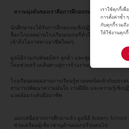
เราใช้คุกกี้เ
ความมุ่งมั่นของเราคือการฝึกอบรมนักเรียน 1,000 
การตั้งค่าซ้ำ
กับคุกกี้รวมถึง
นักศึกษาจะได้รับการฝึกอบรมเชิงปฏิบัติเกี่ยวกับเบเก
ให้ใช้งานคุกกี
ช็อกโกแลตผ่านโรงเรียนเบเกอรี่ทั่วโลก ช่วยให้พวกเ
เข้าถึงโอกาสทางอาชีพใหม่ๆ
มูลนิธิร่วมกับพันธมิตร ลูกค้า และชุมชนในท้องถิ่น สน
โดยช่วยสร้างเส้นทางสู่การจ้างงานและการพัฒนาร
โรงเรียนผสมผสานการเรียนรู้ทางเทคนิคเข้ากับประสบ
สามารถพัฒนาความมั่นใจ งานฝีมือ และความรู้เชิงป
แวดล้อมระดับมืออาชีพ
นอกเหนือจากการศึกษาแล้ว มูลนิธิ Bakery School F
ช่วยเตรียมผู้เชี่ยวชาญด้านเบเกอรี่รุ่นต่อไป