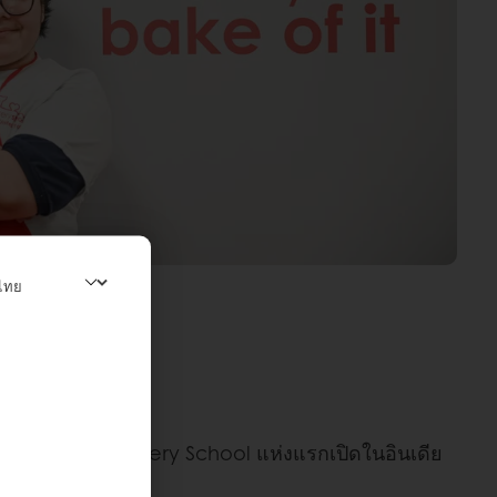
่ระดับมืออาชีพ Bakery School แห่งแรกเปิดในอินเดีย