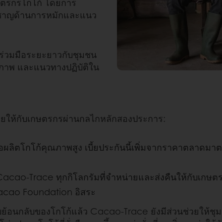
เกษตรกรโกโก้ โดยการ
ยวชาญด้านการหมักและแนว
มร่วมมือระยะยาวกับชุมชน
าพ และแนวทางปฏิบัติใน
จกจ่ายให้กับเกษตรกรผ่านกลไกหลักสองประการ:
่อผลิตโกโก้คุณภาพสูง เบี้ยประกันนี้เพิ่มจากราคาตลา
acao-Trace ทุกกิโลกรัมที่จําหน่ายและส่งคืนให้กับเกษต
Cacao Foundation อิสระ
นกลับของโกโก้แล้ว Cacao-Trace ยังมีส่วนช่วยให้ชุมชน