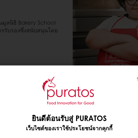
นมูลนิธิ Bakery School
รับรองซึ่งสนับสนุนโดย
ยินดีต้อนรับสู่ PURATOS
วชนจากภูมิหลังที่ด้อยโอกาสสร้างอนาคตผ่านการศึกษาเบเกอรี
เว็บไซต์ของเราใช้ประโยชน์จากคุกกี้