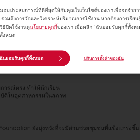
พื่อมอบประสบการณ์ที่ดีที่สุดให้กับคุณในเว็บไซต์ของเราเพื่อจดจำ
คนต่อปีภายในปี 2030
 ๆ รวมถึงการวัดและวิเคราะห์ปริมาณการใช้งาน หากต้องการเรียนรู้เพ
วิธีปิดใช้งานดู
นโยบายคุกกี้
ของเรา เมื่อคลิก "ฉันยอมรับคุกกี้ทั้ง
อรี่ ขนมหวาน และ
้ทั้งหมด
ขาพัฒนาทักษะที่มีคุณค่าและ
ฉันยอมรับคุกกี้ทั้งหมด
ปรับการตั้งค่าของฉัน
ับสนุนนักเรียนนอกห้องเรียน
ะยะยาว
การณ์ตรง ทําให้นักเรียน
ฏิบัติในอุตสาหกรรมในสภาพ
oundation ยังมุ่งหวังที่จะมีส่วนช่วยชุมชนที่แข็งแกร่ง