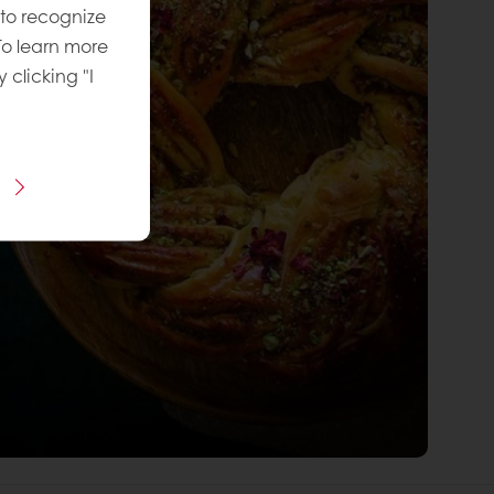
 to recognize
To learn more
y clicking "I