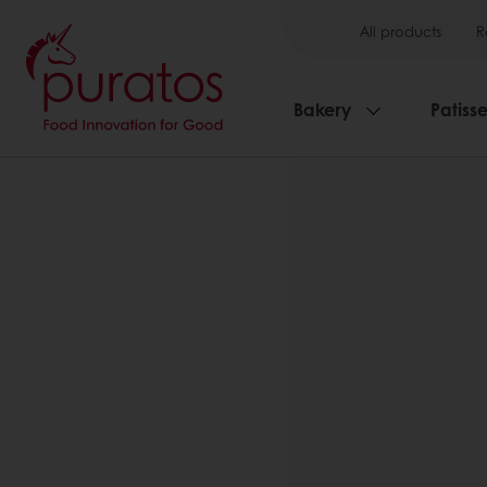
All products
R
Bakery
Patisse