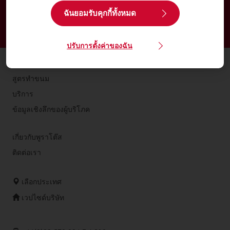
ปริมณฑล
ฉันยอมรับคุกกี้ทั้งหมด
จัดส่งตั้งแต่วันจันทร์ถึงวันศุกร์
สั่งซื้อก่อนบ่าย 3 โมง สำหรับการจัดส่งในวันถัดไป
ปรับการตั้งค่าของฉัน
ผลิตภัณฑ์
สูตรทำขนม
บริการ
ข้อมูลเชิงลึกของผู้บริโภค
เกี่ยวกับพูราโต๊ส
ติดต่อเรา
เลือกประเทศ
เวปไซด์บริษัท