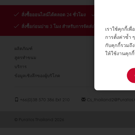
สั่งซื้อออนไลน์ได้ตลอด 24 ชั่วโมง
จัดส่งฟรีเมื่อสั่ง
สั่งซื้อก่อนบ่าย 3 โมง สำหรับการจัดส่งในวันถัดไป
เราใช้คุกกี้เ
การตั้งค่าซ้ำ
กับคุกกี้รวมถึง
ผลิตภัณฑ์
เกี่ยวกับพูราโ
ให้ใช้งานคุกกี
สูตรทำขนม
ติดต่อเรา
บริการ
ข้อมูลเชิงลึกของผู้บริโภค
+66(0)38 570 386 Ext 210
Cs_thailand2@puratos
© Puratos Thailand 2026