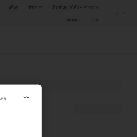
บล็อก
ข่าวสาร
เกี่ยวกับพูราโต๊ส – ภาพรวม
TH
ติดต่อเรา
งาน