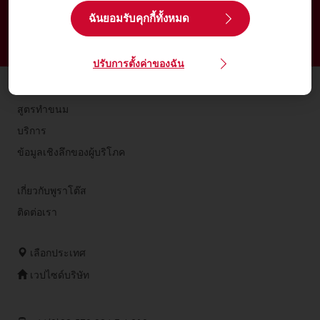
ปริมณฑล
ฉันยอมรับคุกกี้ทั้งหมด
จัดส่งตั้งแต่วันจันทร์ถึงวันศุกร์
สั่งซื้อก่อนบ่าย 3 โมง สำหรับการจัดส่งในวันถัดไป
ปรับการตั้งค่าของฉัน
ผลิตภัณฑ์
สูตรทำขนม
บริการ
ข้อมูลเชิงลึกของผู้บริโภค
เกี่ยวกับพูราโต๊ส
ติดต่อเรา
เลือกประเทศ
เวปไซด์บริษัท