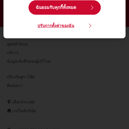
ปริมณฑล
ฉันยอมรับคุกกี้ทั้งหมด
จัดส่งตั้งแต่วันจันทร์ถึงวันศุกร์
สั่งซื้อก่อนบ่าย 3 โมง สำหรับการจัดส่งในวันถัดไป
ปรับการตั้งค่าของฉัน
ผลิตภัณฑ์
สูตรทำขนม
บริการ
ข้อมูลเชิงลึกของผู้บริโภค
เกี่ยวกับพูราโต๊ส
ติดต่อเรา
เลือกประเทศ
เวปไซด์บริษัท