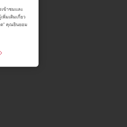
การเข้าชมและ
ิ่มเติมเกี่ยว
หมด" คุณยินยอม