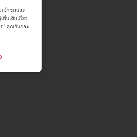
การเข้าชมและ
ิ่มเติมเกี่ยว
หมด" คุณยินยอม