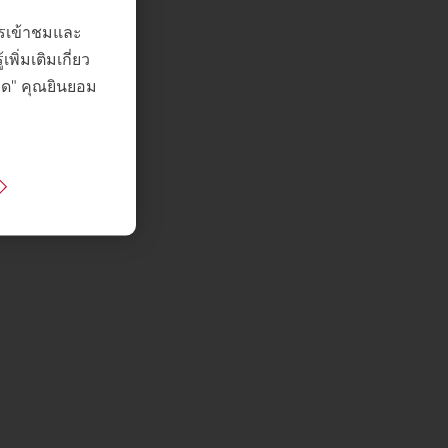
การเข้าชมและ
ิ่มเติมเกี่ยว
หมด" คุณยินยอม